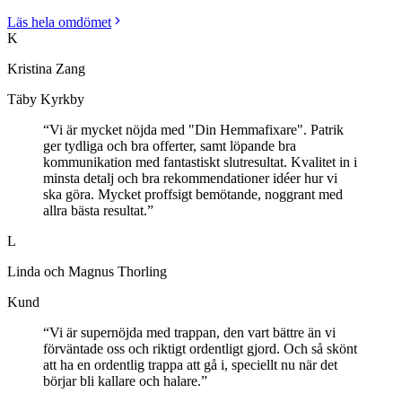
Läs hela omdömet
K
Kristina Zang
Täby Kyrkby
“
Vi är mycket nöjda med "Din Hemmafixare". Patrik
ger tydliga och bra offerter, samt löpande bra
kommunikation med fantastiskt slutresultat. Kvalitet in i
minsta detalj och bra rekommendationer idéer hur vi
ska göra. Mycket proffsigt bemötande, noggrant med
allra bästa resultat.
”
L
Linda och Magnus Thorling
Kund
“
Vi är supernöjda med trappan, den vart bättre än vi
förväntade oss och riktigt ordentligt gjord. Och så skönt
att ha en ordentlig trappa att gå i, speciellt nu när det
börjar bli kallare och halare.
”