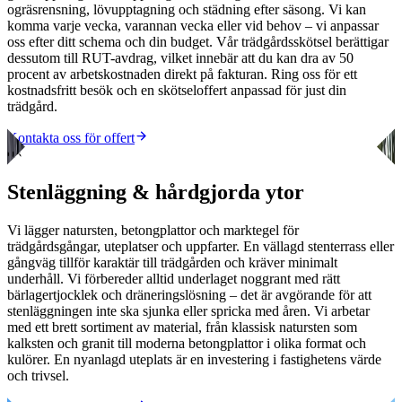
ogräsrensning, lövupptagning och städning efter säsong. Vi kan
komma varje vecka, varannan vecka eller vid behov – vi anpassar
oss efter ditt schema och din budget. Vår trädgårdsskötsel berättigar
dessutom till RUT-avdrag, vilket innebär att du kan dra av 50
procent av arbetskostnaden direkt på fakturan. Ring oss för ett
kostnadsfritt besök och en skötseloffert anpassad för just din
trädgård.
Kontakta oss för offert
03
Stenläggning & hårdgjorda ytor
Vi lägger natursten, betongplattor och marktegel för
trädgårdsgångar, uteplatser och uppfarter. En vällagd stenterrass eller
gångväg tillför karaktär till trädgården och kräver minimalt
underhåll. Vi förbereder alltid underlaget noggrant med rätt
bärlagertjocklek och dräneringslösning – det är avgörande för att
stenläggningen inte ska sjunka eller spricka med åren. Vi arbetar
med ett brett sortiment av material, från klassisk natursten som
kalksten och granit till moderna betongplattor i olika format och
kulörer. En nyanlagd uteplats är en investering i fastighetens värde
och trivsel.