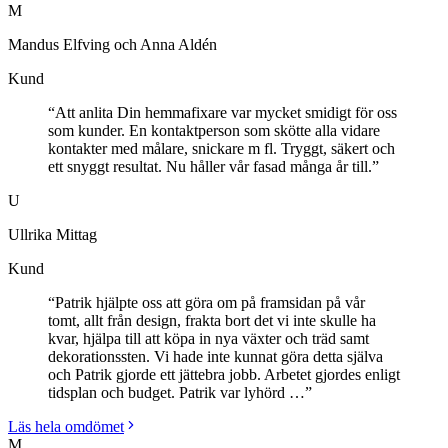
M
Mandus Elfving och Anna Aldén
Kund
“
Att anlita Din hemmafixare var mycket smidigt för oss
som kunder. En kontaktperson som skötte alla vidare
kontakter med målare, snickare m fl. Tryggt, säkert och
ett snyggt resultat. Nu håller vår fasad många år till.
”
U
Ullrika Mittag
Kund
“
Patrik hjälpte oss att göra om på framsidan på vår
tomt, allt från design, frakta bort det vi inte skulle ha
kvar, hjälpa till att köpa in nya växter och träd samt
dekorationssten. Vi hade inte kunnat göra detta själva
och Patrik gjorde ett jättebra jobb. Arbetet gjordes enligt
tidsplan och budget. Patrik var lyhörd …
”
Läs hela omdömet
M