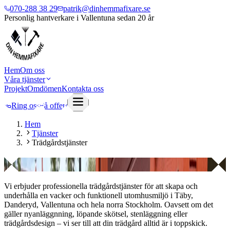
070-288 38 29
patrik@dinhemmafixare.se
Personlig hantverkare i Vallentuna sedan 20 år
Hem
Om oss
Våra tjänster
Projekt
Omdömen
Kontakta oss
Ring oss
Få offert
Hem
Tjänster
Trädgårdstjänster
Trädgårdstjänster
Vi erbjuder professionella trädgårdstjänster för att skapa och
underhålla en vacker och funktionell utomhusmiljö i Täby,
Danderyd, Vallentuna och hela norra Stockholm. Oavsett om det
gäller nyanläggnning, löpande skötsel, stenläggning eller
trädgårdsdesign – vi ser till att din trädgård alltid är i toppskick.