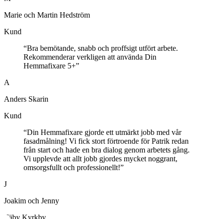
Marie och Martin Hedström
Kund
“
Bra bemötande, snabb och proffsigt utfört arbete.
Rekommenderar verkligen att använda Din
Hemmafixare 5+
”
A
Anders Skarin
Kund
“
Din Hemmafixare gjorde ett utmärkt jobb med vår
fasadmålning! Vi fick stort förtroende för Patrik redan
från start och hade en bra dialog genom arbetets gång.
Vi upplevde att allt jobb gjordes mycket noggrant,
omsorgsfullt och professionellt!
”
J
Joakim och Jenny
Täby Kyrkby