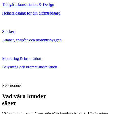
Trädgårdskonsultation & Design
Helhetslösning för din drömträdgård
Snickeri
Altaner, spaljéer och utomhusbyggen
Montering & installation
Belysning och utomhusinstallation
Recensioner
Vad våra kunder
säger
Vi är stolta över det förtroende våra kunder visar oss. Här är några