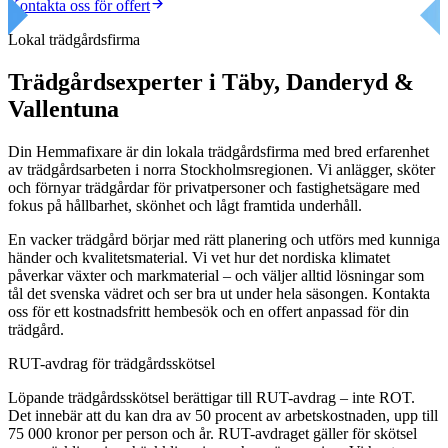
Kontakta oss för offert
Lokal trädgårdsfirma
Trädgårdsexperter i Täby, Danderyd &
Vallentuna
Din Hemmafixare är din lokala trädgårdsfirma med bred erfarenhet
av trädgårdsarbeten i norra Stockholmsregionen. Vi anlägger, sköter
och förnyar trädgårdar för privatpersoner och fastighetsägare med
fokus på hållbarhet, skönhet och lågt framtida underhåll.
En vacker trädgård börjar med rätt planering och utförs med kunniga
händer och kvalitetsmaterial. Vi vet hur det nordiska klimatet
påverkar växter och markmaterial – och väljer alltid lösningar som
tål det svenska vädret och ser bra ut under hela säsongen. Kontakta
oss för ett kostnadsfritt hembesök och en offert anpassad för din
trädgård.
RUT-avdrag för trädgårdsskötsel
Löpande trädgårdsskötsel berättigar till RUT-avdrag – inte ROT.
Det innebär att du kan dra av 50 procent av arbetskostnaden, upp till
75 000 kronor per person och år. RUT-avdraget gäller för skötsel