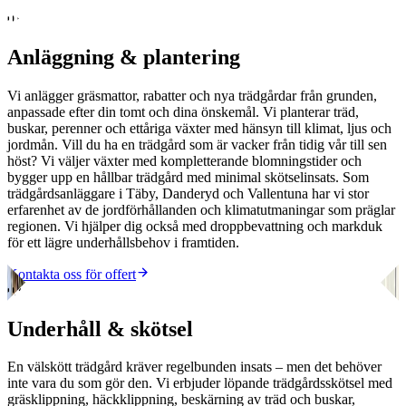
01
Anläggning & plantering
Vi anlägger gräsmattor, rabatter och nya trädgårdar från grunden,
anpassade efter din tomt och dina önskemål. Vi planterar träd,
buskar, perenner och ettåriga växter med hänsyn till klimat, ljus och
jordmån. Vill du ha en trädgård som är vacker från tidig vår till sen
höst? Vi väljer växter med kompletterande blomningstider och
bygger upp en hållbar trädgård med minimal skötselinsats. Som
trädgårdsanläggare i Täby, Danderyd och Vallentuna har vi stor
erfarenhet av de jordförhållanden och klimatutmaningar som präglar
regionen. Vi hjälper dig också med droppbevattning och markduk
för ett lägre underhållsbehov i framtiden.
Kontakta oss för offert
02
Underhåll & skötsel
En välskött trädgård kräver regelbunden insats – men det behöver
inte vara du som gör den. Vi erbjuder löpande trädgårdsskötsel med
gräsklippning, häckklippning, beskärning av träd och buskar,