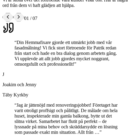
ord från dem vi haft glädjen att hjälpa.
01
/
07
“
Din Hemmafixare gjorde ett utmärkt jobb med vår
fasadmålning! Vi fick stort förtroende för Patrik redan
från start och hade en bra dialog genom arbetets gång.
Vi upplevde att allt jobb gjordes mycket noggrant,
omsorgsfullt och professionellt!
”
J
Joakim och Jenny
Täby Kyrkby
“
Jag är jättenöjd med renoveringsjobbet! Företaget har
varit otroligt proffsigt och pålitligt. De målade om hela
huset, inspekterade min gamla balkong, bytte ut det
slitna virket. Samarbetet har flutit på perfekt – de
lyssnade på mina behov och skräddarsydde en lösning
som passade exakt min situation. Allt från …
”