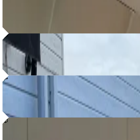
Måleri
Dags att måla om huset eller fräscha upp interiören? Jag erbjuder profe
Läs mer
Renovering
Behöver ditt hem en uppfräschning? Jag utför renoveringar som ger dit
Läs mer
Snickeri
Drömmer du om en ny altan, ett utekök eller kanske en specialbyggd 
Läs mer
Montering och installation