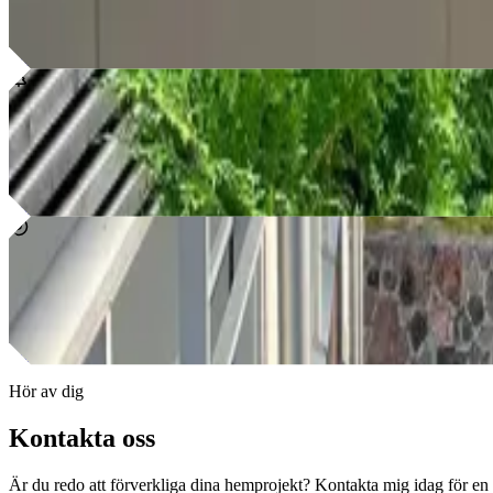
Har du köpt nya möbler, köksskåp eller garderober som behöver montera
Läs mer
Trädgårdstjänster
Vi erbjuder professionella trädgårdstjänster för att skapa och underhå
Läs mer
Trädgårdskonsultation och Design
Vår trädgårdskonsultation och designtjänst erbjuder en helhetslösning 
Läs mer
Hör av dig
Kontakta oss
Är du redo att förverkliga dina hemprojekt? Kontakta mig idag för en ko