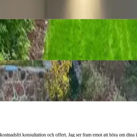
s? Jag hjälper dig med snabb och pålitlig montering och installation, s
lla en vacker och funktionell utomhusmiljö.
för dig som vill skapa en vacker, funktionell och hållbar trädgård.
stnadsfri konsultation och offert. Jag ser fram emot att höra om dina id