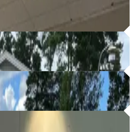
em den känsla du önskar.
gprojekt, anpassade efter dina behov och önskemål.