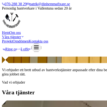
070-288 38 29
patrik@dinhemmafixare.se
Personlig hantverkare i Vallentuna sedan 20 år
Hem
Om oss
Våra tjänster
Projekt
Omdömen
Kontakta oss
Ring oss
Få offert
Våra tjänster
Vi erbjuder ett brett utbud av hantverkstjänster anpassade efter dina
göra jobbet rätt.
Vad vi erbjuder
Våra tjänster