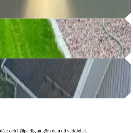
å att du kan njuta av ditt nya hem utan stress.
éer och hjälpa dig att göra dem till verklighet.