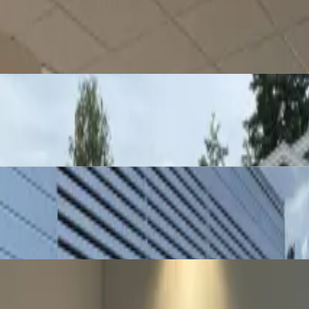
ssionella måleritjänster, både invändigt och utvändigt, för att ge ditt h
t hem nytt liv, vare sig det gäller kök, badrum eller andra utrymmen.
trappa? Med min erfarenhet inom snickeri kan jag förverkliga dina byg